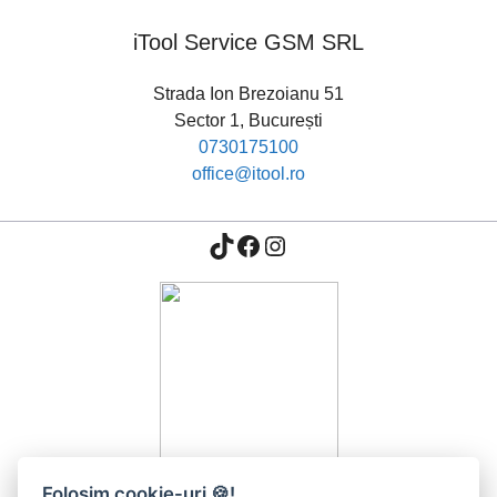
iTool Service GSM SRL
Strada Ion Brezoianu 51
Sector 1, București
0730175100
office@itool.ro
TikTok
Facebook
Instagram
Folosim cookie-uri 🍪!