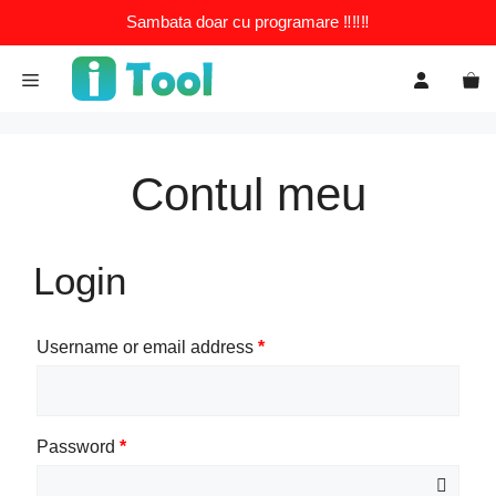
Sambata doar cu programare ‼️‼️‼️
Sari
la
conținut
Contul meu
Login
Username or email address
*
Password
*